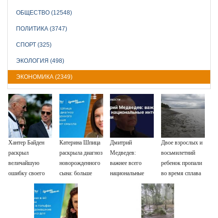
ОБЩЕСТВО (12548)
ПОЛИТИКА (3747)
СПОРТ (325)
ЭКОЛОГИЯ (498)
ЭКОНОМИКА (2349)
Хантер Байден
Катерина Шпица
Дмитрий
Двое взрослых и
раскрыл
раскрыла диагноз
Медведев:
восьмилетний
величайшую
новорожденного
важнее всего
ребенок пропали
ошибку своего
сына: больше
национальные
во время сплава
отца: бездействие
молчать нет
интересы России
по реке
против Трампа
смысла
08/08/2026 –
Новости