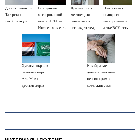
Дроны атаковали
В результате
Правило трех
Нижнекамск
Татарстан —
массированной
месяцев для
подвергся
погибли люди
атаки БПЛА на
пенсионеров:
массированной
Нижнекамск есть
чего ждать тем,
атаке ВСУ, есть
погибшие
кому приходит
погибшие
пенсия на карту
Хуситы накрыли
Какой размер
ракетами порт
доплаты положен
Аль-Моха:
пенсионерам за
десятки жертв
советский стаж