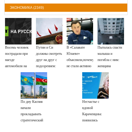
ЭКОНОМИКА (2349)
Восемь человек
Путин и Си
В «Салавате
Пыталась спасти
пострадали при
должны смотреть
Юлаеве»
малыша и
наезде
друг на друг с
объяснили,почему
погибла с ним:
автомобиля на
подозрением:
не стали активно
женщина
пешеходов в
Зеленский
подписывать
разбилась
Омске
поставил задачу
игроков в
насмерть на
своим
межсезонье
глазах у детей
дипломатам
06/08/2026 –
Новости
По дну Каспия
Несчастье с
начали
вдовой
прокладывать
Караченцова:
стратегический
появились
интернет-кабель
печальные