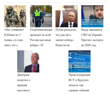
«Нас стачивают
Госавтоинспекция
Путин рассказал,
Когда закончится
КАБами по 3
проведет по всей
что для него
СВО на Украине:
тонны, а в уши
России массовые
значит победа -
Прогноз эксперта
льют, что у
рейды с 10
Новости на
на 2026 год,
русских «нет
августа
Вести.ru
последние
резервов»
новости о боевых
действиях
Дмитриев
Уроки вторжения
пошутил о
ВСУ в Курскую
причине
область: как
массового
горькие события
наплыва
два года назад
мигрантов в
навсегда
Европу - Новости
изменили