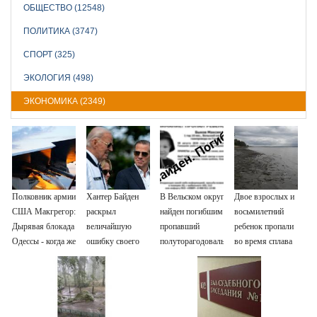
ОБЩЕСТВО (12548)
ПОЛИТИКА (3747)
СПОРТ (325)
ЭКОЛОГИЯ (498)
ЭКОНОМИКА (2349)
Полковник армии
Хантер Байден
В Вельском округе
Двое взрослых и
США Макгрегор:
раскрыл
найден погибшим
восьмилетний
Дырявая блокада
величайшую
пропавший
ребенок пропали
Одессы - когда же
ошибку своего
полуторагодовалый
во время сплава
в командовании
отца: бездействие
ребёнок
по реке
ВМФ России за
против Трампа
08/08/2026 –
это полетят
Новости
головы?