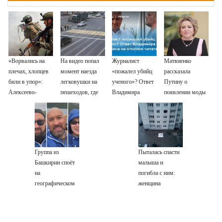
«Ворвались на
На видео попал
Журналист
Матвиенко
плечах, хлопцев
момент наезда
«пожалел убийц
рассказала
били в упор»:
легковушки на
ученого»? Ответ
Путину о
Алексеево-
пешеходов, где
Владимира
появлении моды
Дружковка стала
пострадали
Ворсобина на
на семью и детей
могильником для
минимум восемь
отклики
у российских
«птах Мадьяра»
человек
читателей
студентов
06/08/2026 –
Новости
Группа из
Пыталась спасти
Башкирии споёт
малыша и
на
погибла с ним:
географическом
женщина
Северном полюсе
разбилась
насмерть на
глазах у детей