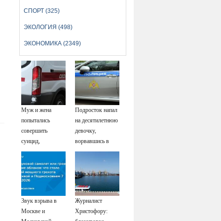
СПОРТ (325)
ЭКОЛОГИЯ (498)
ЭКОНОМИКА (2349)
Муж и жена
Подросток напал
попытались
на десятилетнюю
совершить
девочку,
суицид,
ворвавшись в
предупредив
квартиру
оперативные
службы
Звук взрыва в
Журналист
Москве и
Христофору: