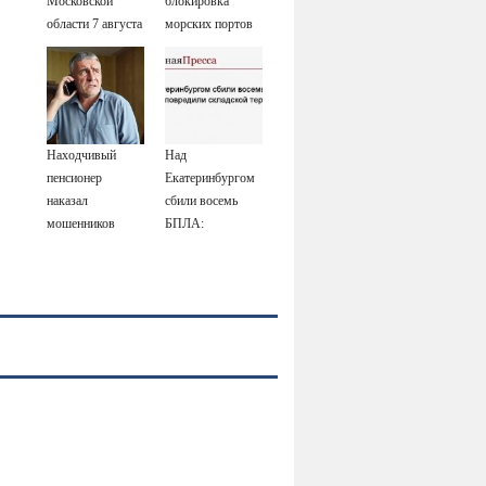
Московской
блокировка
области 7 августа
морских портов
2026 года:
— катастрофа
Причины,
для Украины
источник, откуда
был громкий
хлопок
Находчивый
Над
пенсионер
Екатеринбургом
наказал
сбили восемь
мошенников
БПЛА:
изощренным
эвакуированы
способом
800 сотрудников
Wildberries