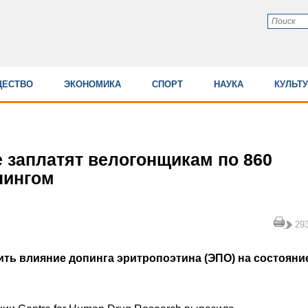
ЕСТВО
ЭКОНОМИКА
СПОРТ
НАУКА
КУЛЬТ
 заплатят велогонщикам по 860
пингом
29
ть влияние допинга эритропоэтина (ЭПО) на состояни