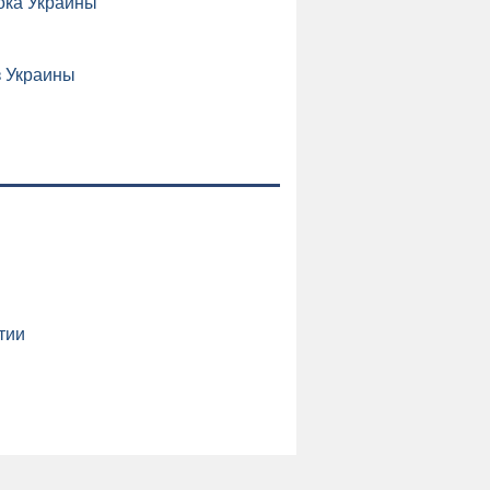
ока Украины
з Украины
и
тии