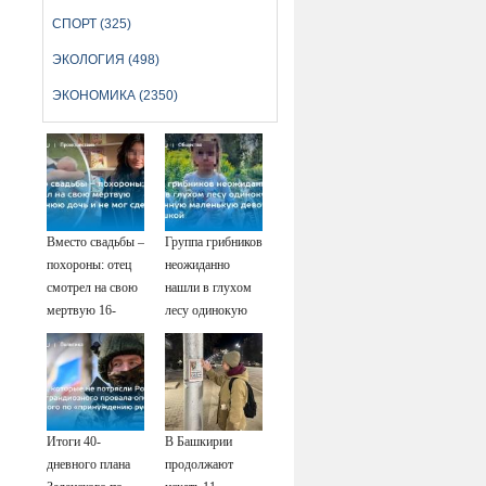
СПОРТ (325)
ЭКОЛОГИЯ (498)
ЭКОНОМИКА (2350)
Вместо свадьбы –
Группа грибников
похороны: отец
неожиданно
смотрел на свою
нашли в глухом
мертвую 16-
лесу одинокую
летнюю дочь и не
испуганную
мог сдержать
маленькую
слезы
девочку с
игрушкой
Итоги 40-
В Башкирии
дневного плана
продолжают