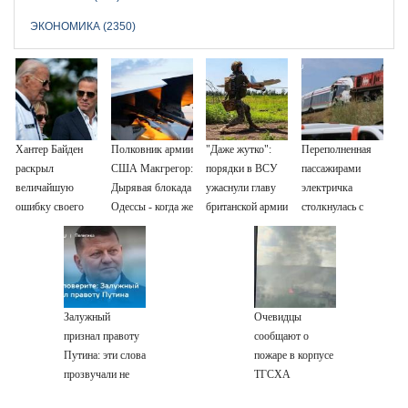
ЭКОНОМИКА (2350)
Хантер Байден
Полковник армии
"Даже жутко":
Переполненная
раскрыл
США Макгрегор:
порядки в ВСУ
пассажирами
величайшую
Дырявая блокада
ужаснули главу
электричка
ошибку своего
Одессы - когда же
британской армии
столкнулась с
отца: бездействие
в командовании
грузовым
против Трампа
ВМФ России за
поездом —
это полетят
десятки человек
головы?
пострадали.
Видео с места ЧП
Залужный
Очевидцы
признал правоту
сообщают о
Путина: эти слова
пожаре в корпусе
прозвучали не
ТГСХА
просто так