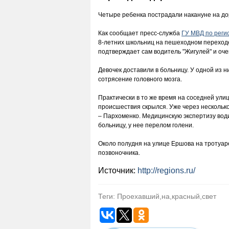
Четыре ребенка пострадали накануне на до
Как сообщает пресс-служба
ГУ МВД по реги
8-летних школьниц на пешеходном переход
подтверждает сам водитель "Жигулей" и оч
Девочек доставили в больницу. У одной из н
сотрясение головного мозга.
Практически в то же время на соседней ули
происшествия скрылся. Уже через нескольк
– Пархоменко. Медицинскую экспертизу води
больницу, у нее перелом голени.
Около полудня на улице Ершова на тротуаре
позвоночника.
Источник:
http://regions.ru/
Теги: Проехавший,на,красный,свет