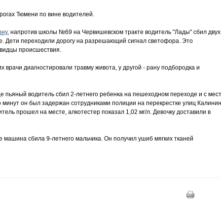
рогах Тюмени по вине водителей.
ону
, напротив школы №69 на Червишевском тракте водитель "Лады" сбил двух
е. Дети переходили дорогу на разрешающий сигнал светофора. Это
евидцы происшествия.
их врачи диагностировали травму живота, у другой - рану подбородка и
це пьяный водитель сбил 2-летнего ребенка на пешеходном переходе и с мес
о минут он был задержан сотрудниками полиции на перекрестке улиц Калини
тель прошел на месте, алкотестер показал 1,02 мг/л. Девочку доставили в
 машина сбила 9-летнего мальчика. Он получил ушиб мягких тканей