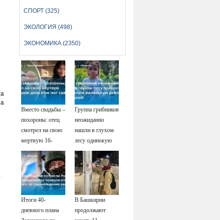
СПОРТ (325)
ЭКОЛОГИЯ (498)
ЭКОНОМИКА (2350)
та
на
Вместо свадьбы –
Группа грибников
похороны: отец
неожиданно
смотрел на свою
нашли в глухом
мертвую 16-
лесу одинокую
летнюю дочь и не
испуганную
мог сдержать
маленькую
слезы
девочку с
игрушкой
Итоги 40-
В Башкирии
дневного плана
продолжают