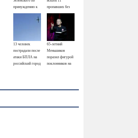
Зеленского по
искать 11
принуждению к
пропавших без
миру: как
вести
ответила Россия,
полный разбор
провала операции
Украины от
13 человек
65-летний
военкора Коца
пострадали после
Меньшиков
атаки БПЛА на
поразил фигурой
российский город
поклонников на
отдыхе в Греции