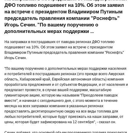
ДФО топливо подешевеет на 10%. Об этом заявил
на встрече с президентом Владимиром Путиным
председатель правления компании "Роснефть"
Игорь Сечин. "По вашему поручению о
дополнительных мерах поддержки ...
На заправках в пострадавших от паводка регионах ДФО топливо
подешевеет на 10%. Об этом заявил на встрече с президентом
Владимиром Путиным председатель правления компании "Роснефть"
Игорь Сечин.
"По вашему поручению о дополнительных мерах поддержки населения
и потребителей в пострадавших регионах (это прежде всего Амурская
область, Хабаровский край, Еврейская автономная область) компания
проработала предложения и от субъектов Федерации, и от населения и
предлагает провести, в случае вашей поддержки, масштабную
гуманитарную акцию, которую мы называем "Преодолеем паводок
вместе", и начиная с сегодняшнего дня, с этого момента в течение
месяца на всех заправках компании в указанных регионах
предоставлять десятипроцентную скидку на все виды топлива для
любых потребителей, которые будут приезжать на наши заправки, от
цены, которая будет зафиксирована на 12 сентября", - сказал он.
Сечин добавил, что основной объем продаваемого топлива приходится