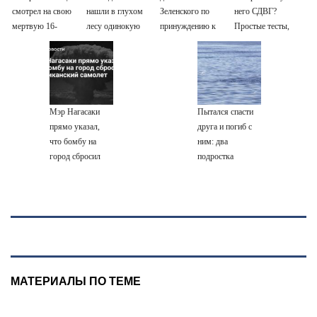
смотрел на свою
нашли в глухом
Зеленского по
него СДВГ?
мертвую 16-
лесу одинокую
принуждению к
Простые тесты,
летнюю дочь и не
испуганную
миру: как
которые помогут
мог сдержать
маленькую
ответила Россия,
разобраться
слезы
девочку с
полный разбор
игрушкой
провала операции
Украины от
Мэр Нагасаки
Пытался спасти
военкора Коца
прямо указал,
друга и погиб с
что бомбу на
ним: два
город сбросил
подростка
американский
утонули в реке
самолет
08/08/2026 –
Новости
МАТЕРИАЛЫ ПО ТЕМЕ