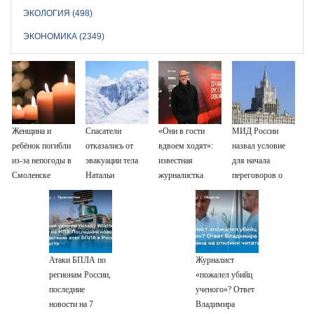
ЭКОЛОГИЯ (498)
ЭКОНОМИКА (2349)
Женщина и
Спасатели
«Они в гости
МИД России
ребёнок погибли
отказались от
вдвоем ходят»:
назвал условие
из-за непогоды в
эвакуации тела
известная
для начала
Смоленске
Натальи
журналистка
переговоров о
Наговицыной с
подтвердила
мире с Украиной
семитысячника
роман
Бондарчука и
Исаковой
Атаки БПЛА по
Журналист
регионам России,
«пожалел убийц
последние
ученого»? Ответ
новости на 7
Владимира