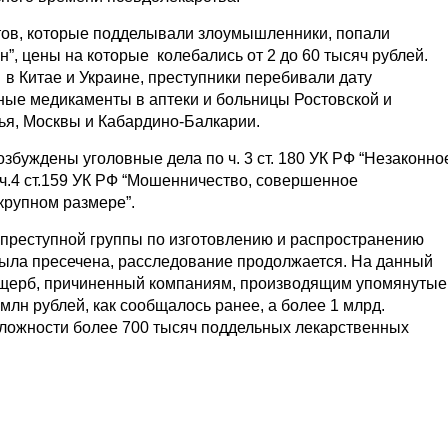
тов, которые подделывали злоумышленники, попали
н”, цены на которые колебались от 2 до 60 тысяч рублей.
в Китае и Украине, преступники перебивали дату
ные медикаменты в аптеки и больницы Ростовской и
ья, Москвы и Кабардино-Балкарии.
буждены уголовные дела по ч. 3 ст. 180 УК РФ “Незаконно
 ч.4 ст.159 УК РФ “Мошенничество, совершенное
крупном размере”.
ь преступной группы по изготовлению и распространению
ла пресечена, расследование продолжается. На данный
ущерб, причиненный компаниям, производящим упомянутые
млн рублей, как сообщалось ранее, а более 1 млрд.
ложности более 700 тысяч поддельных лекарственных