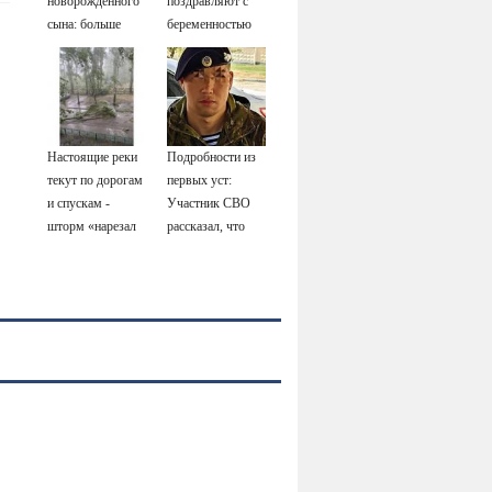
новорожденного
поздравляют с
сына: больше
беременностью
молчать нет
смысла
Настоящие реки
Подробности из
текут по дорогам
первых уст:
и спускам -
Участник СВО
шторм «нарезал
рассказал, что
задач»
спасло его в
горожанам и
схватке с
службам
медведем
Сызрани