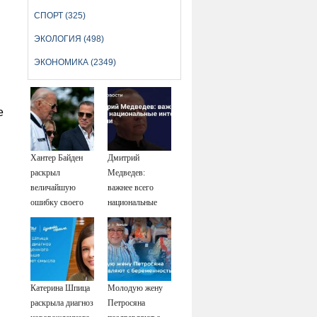
СПОРТ (325)
ЭКОЛОГИЯ (498)
ЭКОНОМИКА (2349)
е
Хантер Байден
Дмитрий
раскрыл
Медведев:
величайшую
важнее всего
ошибку своего
национальные
отца: бездействие
интересы России
против Трампа
Катерина Шпица
Молодую жену
раскрыла диагноз
Петросяна