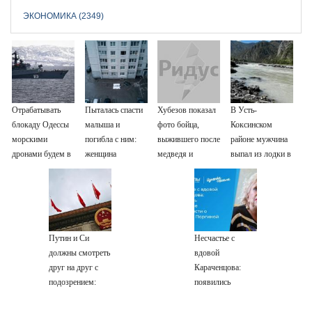
ЭКОНОМИКА (2349)
Отрабатывать
Пыталась спасти
Хубезов показал
В Усть-
блокаду Одессы
малыша и
фото бойца,
Коксинском
морскими
погибла с ним:
выжившего после
районе мужчина
дронами будем в
женщина
медведя и
выпал из лодки в
Заполярье? А еще
разбилась
молнии
Катунь и пропал
дальше забраться
насмерть на
адмиралы не
глазах у детей
пробовали?
06/08/2026 –
Новости
Путин и Си
Несчастье с
должны смотреть
вдовой
друг на друг с
Караченцова:
подозрением:
появились
Зеленский
печальные
поставил задачу
подробности о