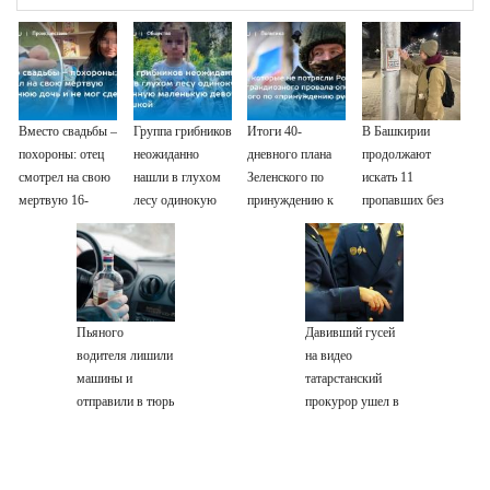
Вместо свадьбы –
Группа грибников
Итоги 40-
В Башкирии
похороны: отец
неожиданно
дневного плана
продолжают
смотрел на свою
нашли в глухом
Зеленского по
искать 11
мертвую 16-
лесу одинокую
принуждению к
пропавших без
летнюю дочь и не
испуганную
миру: как
вести
мог сдержать
маленькую
ответила Россия,
слезы
девочку с
полный разбор
игрушкой
провала операции
Украины от
Пьяного
Давивший гусей
военкора Коца
водителя лишили
на видео
машины и
татарстанский
отправили в тюрь
прокурор ушел в
отставку
09/08/2026 –
Новости