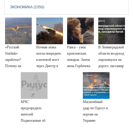
ЭКОНОМИКА (2350)
«Русский
Ночная атака
Раиса – ужас
В Ленинградской
Starlink»
могла повредить
кремлевских
области вездеход
заработал?
ключевой мост
поваров. Зачем
опрокинулся на
Почему на
через Днестр в
жена Горбачева
дороге, пассажир
Украине кратно
Одесской области
требовала пять
погиб
увеличилась
видов каши
точность
каждое утро?
попаданий по
объектам ВСУ
МЧС
Масштабный
предупредило
удар по Одессе и
жителей
портам на
Подмосковья об
Украине:
угрозе атаки
Последние
дронов
новости,