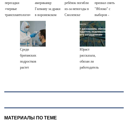
пересадки
американцу
ребёнок погибли
призвал снять
«черные
Гилману за драки
из-за непогоды в
"Яблоко" с
трансплантологи»
в воронежском
Смоленске
выборов -
извлекали у еще
СИЗО
Новости на
живых пациентов
потребовали
Вести.ru
ужесточить -
Новости на
Вести.ru
Среди
Юрист
британских
рассказала,
подростков
обязан ли
растет
работодатель
распространение
поднимать
вейпов с
зарплату
наркотиками
сотрудникам
МАТЕРИАЛЫ ПО ТЕМЕ