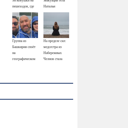
легковушки на
эвакуации тела
пешеходов, где
Натальи
пострадали
Наговицыной с
минимум восемь
семитысячника
человек
06/08/2026 –
Новости
Группа из
На пределе сил:
Башкирии споёт
медсестра из
на
Набережных
географическом
Челнов стала
Северном полюсе
самым уставшим
человеком в
России
06/08/2026 –
Новости