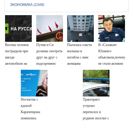
ЭКОНОМИКА (2349)
Восемь человек
Путин и Си
Пыталась спасти
В «Салавате
пострадали при
должны смотреть
малыша и
Юлаеве»
наезде
друг на друг с
погибла с ним:
объяснили,почему
автомобиля на
подозрением:
женщина
не стали активно
пешеходов в
Зеленский
разбилась
подписывать
Омске
поставил задачу
насмерть на
игроков в
своим
глазах у детей
межсезонье
дипломатам
06/08/2026 –
Новости
Несчастье с
Тракторист
вдовой
устроил
Караченцова:
переполох в
появились
родном поселке с
печальные
погоней и
подробности о
стрельбой