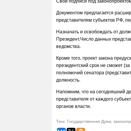
Свои подписи под законопроектом
Документом предлагается расшир
представителям субъектов РФ, п
Назначать и освобождать от долж
Президент.Число данных представ
ведомства.
Кроме того, проект закона предус
президентский срок не сможет (з
полномочий сенатора (представит
должность.
Напомним, что на сегодняшний де
представителя от каждого субъек
органов власти.
Теги: Государственная Дума, законоп