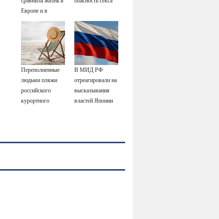
сравнила жизнь в
опасность секса
Европе и в
Крыму
Переполненные
В МИД РФ
людьми пляжи
отреагировали на
российского
высказывания
курортного
властей Японии
города сняли на
про атаку на
видео
Хиросиму