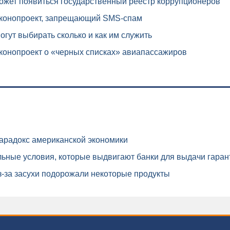
ожет появиться государственный реестр коррупционеров
аконопроект, запрещающий SMS-спам
гут выбирать сколько и как им служить
конопроект о «черных списках» авиапассажиров
арадокс американской экономики
ьные условия, которые выдвигают банки для выдачи гаран
-за засухи подорожали некоторые продукты