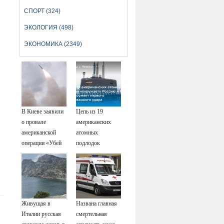
СПОРТ (324)
ЭКОЛОГИЯ (498)
ЭКОНОМИКА (2349)
В Киеве заявили
Цепь из 19
о провале
американских
американской
атомных
операции «Убей
подлодок
лучника» против
«окружает»
России
Россию и Китай:
это инструмент
первого
массированного
Живущая в
Названа главная
удара
Италии русская
смертельная