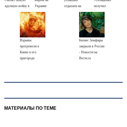
крупную войну в
Украине:
отдыхать на
получил
Европе
остановка боев
природу, нашли
аудиосообщение
неизбежной
грозит для нее
мертвыми на
от них
хаосом
заднем сиденье
автомобиля
Взрывы
Бизнес Земфиры
прогремели в
закрыли в России
Киеве и его
- Новости на
пригороде
Вести.ru
МАТЕРИАЛЫ ПО ТЕМЕ