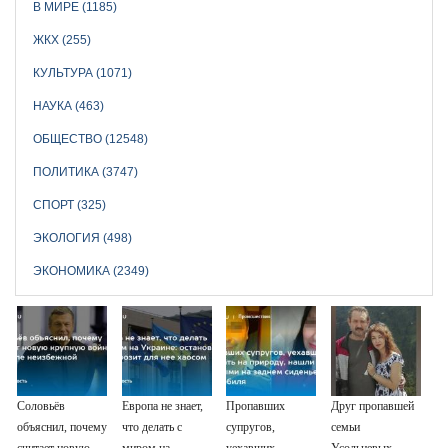
В МИРЕ (1185)
ЖКХ (255)
КУЛЬТУРА (1071)
НАУКА (463)
ОБЩЕСТВО (12548)
ПОЛИТИКА (3747)
СПОРТ (325)
ЭКОЛОГИЯ (498)
ЭКОНОМИКА (2349)
Соловьёв
Европа не знает,
Пропавших
Друг пропавшей
объяснил, почему
что делать с
супругов,
семьи
считает новую
миром на
уехавших
Усольцевых