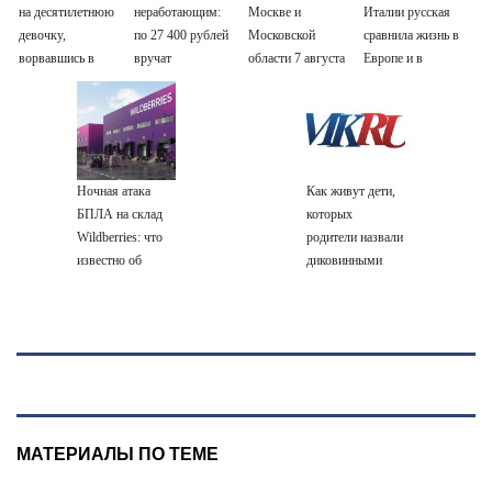
на десятилетнюю
неработающим:
Москве и
Италии русская
девочку,
по 27 400 рублей
Московской
сравнила жизнь в
ворвавшись в
вручат
области 7 августа
Европе и в
квартиру
пенсионерам в
2026 года:
Крыму
сентябре -
Причины,
PrimaMedia.ru
источник, откуда
был громкий
хлопок
Ночная атака
Как живут дети,
БПЛА на склад
которых
Wildberries: что
родители назвали
известно об
диковинными
очередном ударе
именами?
по логистическим
центрам
07/08/2026 –
Новости
МАТЕРИАЛЫ ПО ТЕМЕ