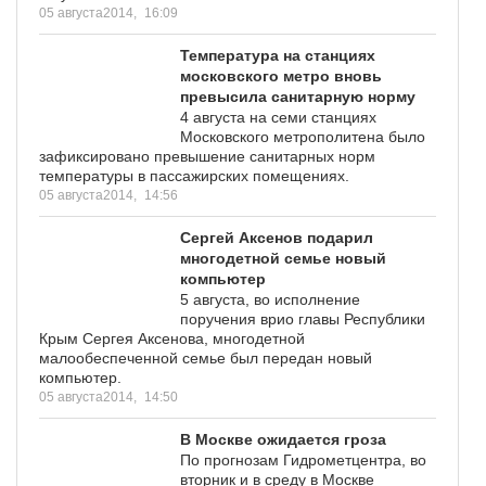
05 августа2014,
16:09
Температура на станциях
московского метро вновь
превысила санитарную норму
4 августа на семи станциях
Московского метрополитена было
зафиксировано превышение санитарных норм
температуры в пассажирских помещениях.
05 августа2014,
14:56
Сергей Аксенов подарил
многодетной семье новый
компьютер
5 августа, во исполнение
поручения врио главы Республики
Крым Сергея Аксенова, многодетной
малообеспеченной семье был передан новый
компьютер.
05 августа2014,
14:50
В Москве ожидается гроза
По прогнозам Гидрометцентра, во
вторник и в среду в Москве