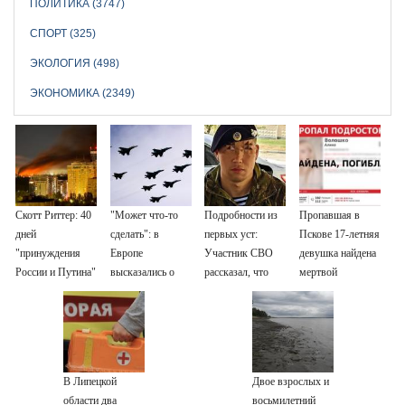
ПОЛИТИКА (3747)
СПОРТ (325)
ЭКОЛОГИЯ (498)
ЭКОНОМИКА (2349)
Скотт Риттер: 40
"Может что-то
Подробности из
Пропавшая в
дней
сделать": в
первых уст:
Пскове 17-летняя
"принуждения
Европе
Участник СВО
девушка найдена
России и Путина"
высказались о
рассказал, что
мертвой
резко приблизили
нападении России
спасло его в
крах режима
схватке с
Зеленского
медведем
В Липецкой
Двое взрослых и
области два
восьмилетний