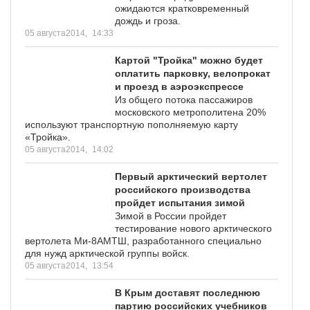
ожидаются кратковременный
дождь и гроза.
05 августа2014,
14:33
Картой "Тройка" можно будет
оплатить парковку, велопрокат
и проезд в аэроэкспрессе
Из общего потока пассажиров
московского метрополитена 20%
используют транспортную пополняемую карту
«Тройка».
05 августа2014,
14:02
Первый арктический вертолет
российского производства
пройдет испытания зимой
Зимой в России пройдет
тестирование нового арктического
вертолета Ми-8АМТШ, разработанного специально
для нужд арктической группы войск.
05 августа2014,
13:54
В Крым доставят последнюю
партию российских учебников