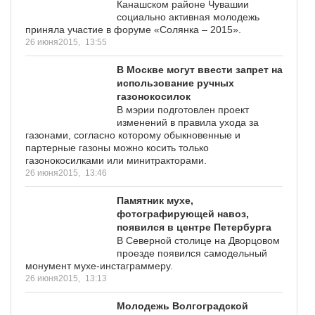
Канашском районе Чувашии
социально активная молодежь
приняла участие в форуме «Солянка – 2015».
26 июня2015,
13:55
В Москве могут ввести запрет на
использование ручных
газонокосилок
В мэрии подготовлен проект
изменений в правила ухода за
газонами, согласно которому обыкновенные и
партерные газоны можно косить только
газонокосилками или минитракторами.
26 июня2015,
13:46
Памятник мухе,
фотографирующей навоз,
появился в центре Петербурга
В Северной столице на Дворцовом
проезде появился самодельный
монумент мухе-инстаграммеру.
26 июня2015,
13:13
Молодежь Волгоградской