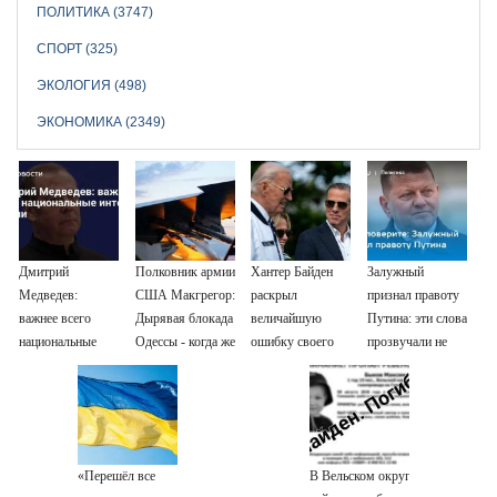
ПОЛИТИКА (3747)
СПОРТ (325)
ЭКОЛОГИЯ (498)
ЭКОНОМИКА (2349)
Дмитрий
Полковник армии
Хантер Байден
Залужный
Медведев:
США Макгрегор:
раскрыл
признал правоту
важнее всего
Дырявая блокада
величайшую
Путина: эти слова
национальные
Одессы - когда же
ошибку своего
прозвучали не
интересы России
в командовании
отца: бездействие
просто так
ВМФ России за
против Трампа
это полетят
головы?
«Перешёл все
В Вельском округе