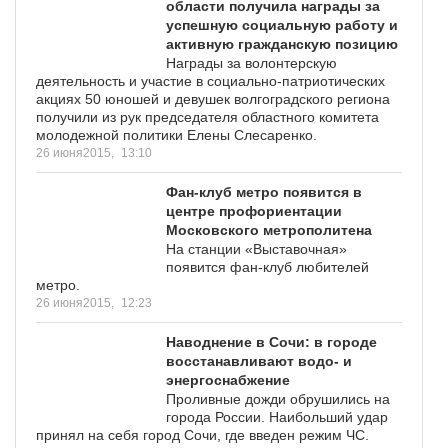
области получила награды за
успешную социальную работу и
активную гражданскую позицию
Награды за волонтерскую
деятельность и участие в социально-патриотических
акциях 50 юношей и девушек волгоградского региона
получили из рук председателя областного комитета
молодежной политики Елены Слесаренко.
26 июня2015,
13:10
Фан-клуб метро появится в
центре профориентации
Московского метрополитена
На станции «Выставочная»
появится фан-клуб любителей
метро.
26 июня2015,
12:23
Наводнение в Сочи: в городе
восстанавливают водо- и
энергоснабжение
Проливные дожди обрушились на
города России. Наибольший удар
принял на себя город Сочи, где введен режим ЧС.