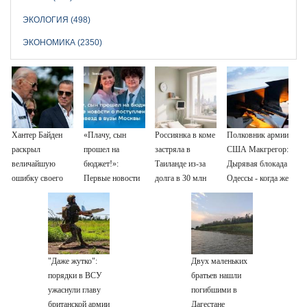
ЭКОЛОГИЯ (498)
ЭКОНОМИКА (2350)
Хантер Байден
«Плачу, сын
Россиянка в коме
Полковник армии
раскрыл
прошел на
застряла в
США Макгрегор:
величайшую
бюджет!»:
Таиланде из-за
Дырявая блокада
ошибку своего
Первые новости
долга в 30 млн
Одессы - когда же
отца: бездействие
о поступлении
в командовании
против Трампа
детей звезд в
ВМФ России за
вузы Москвы
это полетят
головы?
"Даже жутко":
Двух маленьких
порядки в ВСУ
братьев нашли
ужаснули главу
погибшими в
британской армии
Дагестане