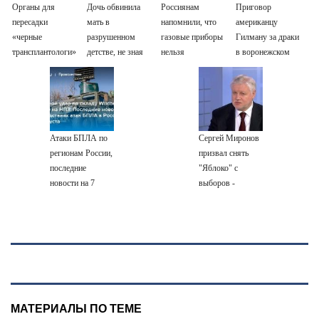
Органы для
Дочь обвинила
Россиянам
Приговор
пересадки
мать в
напомнили, что
американцу
«черные
разрушенном
газовые приборы
Гилману за драки
трансплантологи»
детстве, не зная
нельзя
в воронежском
извлекали у еще
всей правды о
ремонтировать
СИЗО
живых пациентов
своём отце -
самостоятельно
потребовали
история одной
ужесточить -
семьи
Новости на
Вести.ru
Атаки БПЛА по
Сергей Миронов
регионам России,
призвал снять
последние
"Яблоко" с
новости на 7
выборов -
августа 2026:
Новости на
последствия,
Вести.ru
атаки на склады
Wildberries,
состояние
пострадавших
МАТЕРИАЛЫ ПО ТЕМЕ