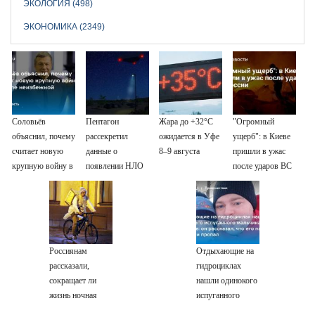
ЭКОЛОГИЯ (498)
ЭКОНОМИКА (2349)
Соловьёв
Пентагон
Жара до +32°C
"Огромный
объяснил, почему
рассекретил
ожидается в Уфе
ущерб": в Киеве
считает новую
данные о
8–9 августа
пришли в ужас
крупную войну в
появлении НЛО
после ударов ВС
Европе
на Ближнем
России
неизбежной
Востоке
Россиянам
Отдыхающие на
рассказали,
гидроциклах
сокращает ли
нашли одинокого
жизнь ночная
испуганного
работа
мальчика на