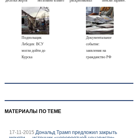
десятки жертв
негативно влияет
раскритиковал
пенсии заранее:
на организм -
Вучича за
что важно знать
многие пьют его
реакцию на
каждый день
вопрос об
убийстве русских
Подпольщик
Документальное
Лебедев: ВСУ
событие:
могли дойти до
заявления на
Курска
гражданство РФ
подали уже более
60 тыс. жителей
ПМР
МАТЕРИАЛЫ ПО ТЕМЕ
17-11-2015
Дональд Трамп предложил закрыть
мечети — источник «невероятной ненависти»