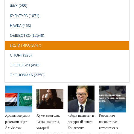
ЖКХ (255)
КУЛЬТУРА (1071)
НАУКА (463)
ОБЩЕСТВО (12548)
ПОЛИТИКА (3747)
СПОРТ (325)
ЭКОЛОГИЯ (498)
ЭКОНОМИКА (2350)
Хуситы накрыли
Хуже алкоголя:
«Внук нациста» и
Россиянам
ракетами порт
назван напиток,
дежурный ответ:
посоветовали
Аль-Моха:
который
Коц жестко
готовиться к