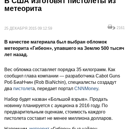
В США изготовят пистолеты из
метеорита
2161
25 ДЕКАБРЯ 2015 09:12:59
В качестве материала был выбран обломок
метеорита «Гибеон», упавшего на Землю 500 тысяч
лет назад.
Вес обломка составляет порядка 35 килограмм. Как
сообщил глава компании — разработчика Cabot Guns
Роб БиаНчин (Rob BiaNchin), специалисты создадут
два
пистолет
а, передает портал
CNNMoney
.
Набор будет назван «Большой взрыв». Продать
новинку планируется с аукциона в 2016 году. По
предварительным оценкам, стоимость каждого
пистолета составит не менее миллиона долларов.
Напомним,
метеорит
«Гибеон» был найден