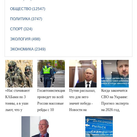
ОБЩЕСТВО (12547)
ПОЛИТИКА (3747)
СПОРТ (324)
ЭКОЛОГИЯ (498)
ЭКОНОМИКА (2349)
«Нас стачивают
Госавтоинспекция
Путин рассказал,
Когда закончится
КАБами по 3
проведет по всей
что для него
СВО на Украине:
тонны, а в уши
России массовые
значит победа -
Прогноз эксперта
льют, что у
рейды с 10
Новости на
на 2026 год,
русских «нет
августа
Вести.ru
последние
резервов»
новости о боевых
действиях