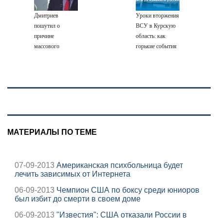
Дмитриев
Уроки вторжения
пошутил о
ВСУ в Курскую
причине
область: как
массового
горькие события
наплыва
два года назад
мигрантов в
навсегда
Европу - Новости
изменили
на Вести.ru
российскую
армию
МАТЕРИАЛЫ ПО ТЕМЕ
07-09-2013
Американская психбольница будет
лечить зависимых от Интернета
06-09-2013
Чемпион США по боксу среди юниоров
был избит до смерти в своем доме
06-09-2013
"Известия": США отказали России в