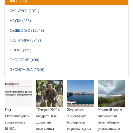
ЖКХ (255)
КУЛЬТУРА (1071)
НАУКА (463)
ОБЩЕСТВО (12548)
ПОЛИТИКА (3747)
СПОРТ (325)
ЭКОЛОГИЯ (498)
ЭКОНОМИКА (2349)
Над
“Генерал 200” в
Журналист
Крупный град и
Екатеринбургом
квадрате. Как
Христофору:
шквалистый
сбили восемь
Драпатый
блокировка
ветер обещают
БПЛА:
переплюнул
морских портов
ульяновцам на