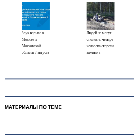
эвакуированы
Сырского
— катастрофа
выходные
800 сотрудников
для Украины
Wildberries
Звук взрыва в
Людей не могут
Москве и
опознать: четыре
Московской
человека сгорели
области 7 августа
заживо в
2026 года:
страшном ДТП
Причины,
на трассе
источник, откуда
07/08/2026 –
был громкий
Новости
хлопок
МАТЕРИАЛЫ ПО ТЕМЕ