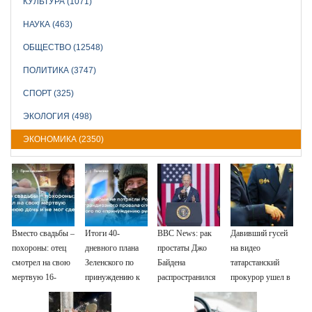
КУЛЬТУРА (1071)
НАУКА (463)
ОБЩЕСТВО (12548)
ПОЛИТИКА (3747)
СПОРТ (325)
ЭКОЛОГИЯ (498)
ЭКОНОМИКА (2350)
Вместо свадьбы –
Итоги 40-
BBC News: рак
Давивший гусей
похороны: отец
дневного плана
простаты Джо
на видео
смотрел на свою
Зеленского по
Байдена
татарстанский
мертвую 16-
принуждению к
распространился
прокурор ушел в
летнюю дочь и не
миру: как
на его кости и
отставку
мог сдержать
ответила Россия,
органы
09/08/2026 –