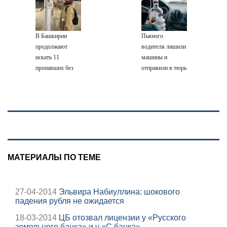
слезы
полный разбор
Новости
провала операции
Украины от
В Башкирии
Пьяного
военкора Коца
продолжают
водителя лишили
искать 11
машины и
пропавших без
отправили в тюрь
вести
МАТЕРИАЛЫ ПО ТЕМЕ
27-04-2014
Эльвира Набиуллина: шокового
падения рубля не ожидается
18-03-2014
ЦБ отозвал лицензии у «Русского
земельного банка» и у «С банка»