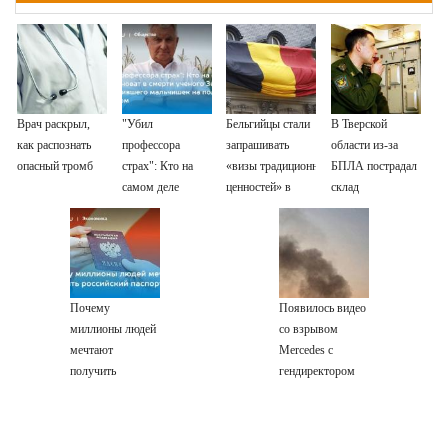
Врач раскрыл,
"Убил
Бельгийцы стали
В Тверской
как распознать
профессора
запрашивать
области из-за
опасный тромб
страх": Кто на
«визы традиционных
БПЛА пострадал
самом деле
ценностей» в
склад
виноват в смерти
посольстве РФ
Вайлдберриз и
ученого Зезина,
постройки в СНТ
остановившего
– Новости Твери
мальчишек на
и городов
поле с горохом
Тверской области
Почему
Появилось видео
сегодня -
миллионы людей
со взрывом
Afanasy.biz –
мечтают
Mercedes с
Тверские
получить
гендиректором
новости. Новости
российский
«Уралдронзавода»
паспорт
на Урале