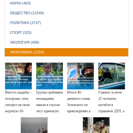
НАУКА (463)
ОБЩЕСТВО (12548)
ПОЛИТИКА (3747)
СПОРТ (325)
ЭКОЛОГИЯ (498)
ЭКОНОМИКА (2350)
Вместо свадьбы –
Группа грибников
Итоги 40-
Главное за ночь:
похороны: отец
неожиданно
дневного плана
22 человека
смотрел на свою
нашли в глухом
Зеленского по
погибли в
мертвую 16-
лесу одинокую
принуждению к
страшном ДТП, а
летнюю дочь и не
испуганную
миру: как
россияне
мог сдержать
маленькую
ответила Россия,
жалуются на
слезы
девочку с
полный разбор
отдых в Турции