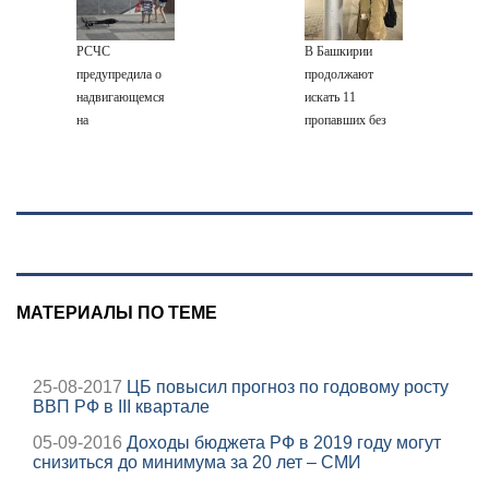
игрушкой
провала операции
Украины от
РСЧС
В Башкирии
военкора Коца
предупредила о
продолжают
надвигающемся
искать 11
на
пропавших без
Волгоградскую
вести
область шторме
МАТЕРИАЛЫ ПО ТЕМЕ
25-08-2017
ЦБ повысил прогноз по годовому росту
ВВП РФ в III квартале
05-09-2016
Доходы бюджета РФ в 2019 году могут
снизиться до минимума за 20 лет – СМИ