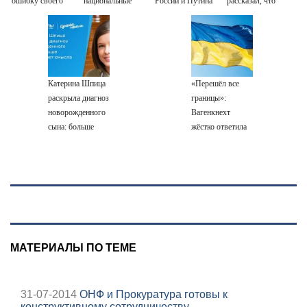
ошибку своего
национальные
России и Путина"
рассказал, что
отца: бездействие
интересы России
резко приблизили
спасло его в
против Трампа
крах режима
схватке с
Зеленского
медведем
Катерина Шпица
«Перешёл все
раскрыла диагноз
границы»:
новорожденного
Вагенкнехт
сына: больше
жёстко ответила
молчать нет
послу Украины
смысла
МАТЕРИАЛЫ ПО ТЕМЕ
31-07-2014
ОНФ и Прокуратура готовы к
конструктивному сотрудничеству