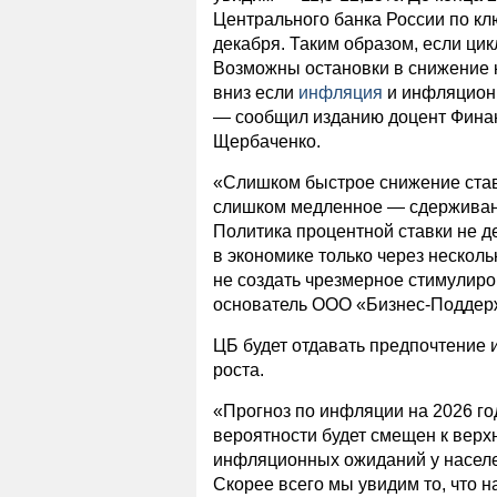
Центрального банка России по клю
декабря. Таким образом, если цикл
Возможны остановки в снижение к
вниз если
инфляция
и инфляционн
— сообщил изданию доцент Финан
Щербаченко.
«Слишком быстрое снижение став
слишком медленное — сдерживани
Политика процентной ставки не д
в экономике только через несколь
не создать чрезмерное стимулиро
основатель ООО «Бизнес-Поддерж
ЦБ будет отдавать предпочтение
роста.
«Прогноз по инфляции на 2026 год
вероятности будет смещен к верх
инфляционных ожиданий у населен
Скорее всего мы увидим то, что 