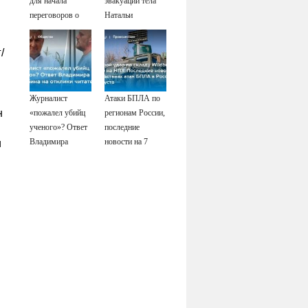
для начала
эвакуации тела
переговоров о
Натальи
мире с Украиной
Наговицыной с
семитысячника
/
Журналист
Атаки БПЛА по
н
«пожалел убийц
регионам России,
ученого»? Ответ
последние
Владимира
новости на 7
и
Ворсобина на
августа 2026:
отклики
последствия,
читателей
атаки на склады
Wildberries,
состояние
пострадавших