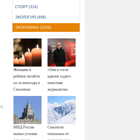
СПОРТ (324)
ЭКОЛОГИЯ (498)
ЭКОНОМИКА (2349)
Женщина и
«Они в гости
ребёнок погибли
вдвоем ходят»:
из-за непогоды в
известная
Смоленске
журналистка
подтвердила
роман
76
Бондарчука и
Исаковой
МИД России
Спасатели
назвал условие
отказались от