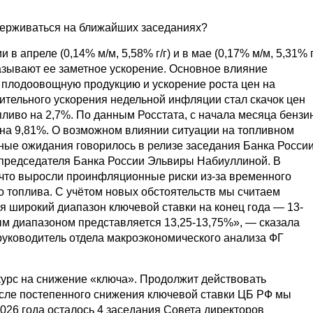
держиваться на ближайших заседаниях?
 апреле (0,14% м/м, 5,58% г/г) и в мае (0,17% м/м, 5,31% г
азывают ее заметное ускорение. Основное влияние
 плодоовощную продукцию и ускорение роста цен на
ительного ускорения недельной инфляции стал скачок цен
пливо на 2,7%. По данным Росстата, с начала месяца бензи
- на 9,81%. О возможном влиянии ситуации на топливном
ые ожидания говорилось в релизе заседания Банка Росси
 председателя Банка России Эльвиры Набиуллиной. В
 что выросли проинфляционные риски из-за временного
 топлива. С учётом новых обстоятельств мы считаем
 широкий диапазон ключевой ставки на конец года — 13-
м диапазоном представляется 13,25-13,75%», — сказала
руководитель отдела макроэкономического анализа ФГ
урс на снижение «ключа». Продолжит действовать
осле постепенного снижения ключевой ставки ЦБ РФ мы
2026 года осталось 4 заседания Совета директоров