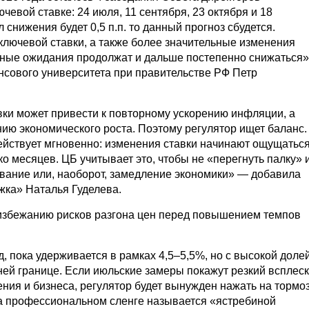
чевой ставке: 24 июля, 11 сентября, 23 октября и 18
 снижения будет 0,5 п.п. то данный прогноз сбудется.
лючевой ставки, а также более значительные изменения
ые ожидания продолжат и дальше постепенно снижаться»
сового университета при правительстве РФ Петр
ки может привести к повторному ускорению инфляции, а
ю экономического роста. Поэтому регулятор ищет баланс.
ействует мгновенно: изменения ставки начинают ощущатьс
ко месяцев. ЦБ учитывает это, чтобы не «перегнуть палку» 
вание или, наоборот, замедление экономики» — добавила
ка» Наталья Гуделева.
 избежанию рисков разгона цен перед повышением темпов
, пока удерживается в рамках 4,5–5,5%, но с высокой доле
ней границе. Если июльские замеры покажут резкий всплеск
ия и бизнеса, регулятор будет вынужден нажать на тормоз
на профессиональном сленге называется «ястребиной