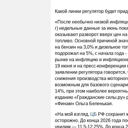
Какой линии регулятор будет при
«После необычно низкой инфляции в
г) недельные данные за июнь пок
оказывают разворот вверх цен на
топливо. Основной причиной знач
на бензин на 3,0% и дизельное то
подорожал на 5%, с начала года 
рынке на инфляцию и инфляционн
19 июня и на пресс-конференции
заявлении регулятора говорится,
снижения производства моторного
возможным для базового сценария
14%, при этом наиболее вероятны
изданию «Гражданские силы.ру» 
«Финам» Ольга Беленькая.
«На мой взгляд,
ЦБ
РФ сохранит к
осторожно. До конца 2026 года п
увидим — 11,5-12,25%. До конца 