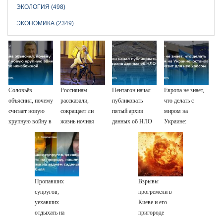
ЭКОЛОГИЯ (498)
ЭКОНОМИКА (2349)
Соловьёв
Россиянам
Пентагон начал
Европа не знает,
объяснил, почему
рассказали,
публиковать
что делать с
считает новую
сокращает ли
пятый архив
миром на
крупную войну в
жизнь ночная
данных об НЛО
Украине:
Европе
работа
остановка боев
неизбежной
грозит для нее
хаосом
Пропавших
Взрывы
супругов,
прогремели в
уехавших
Киеве и его
отдыхать на
пригороде