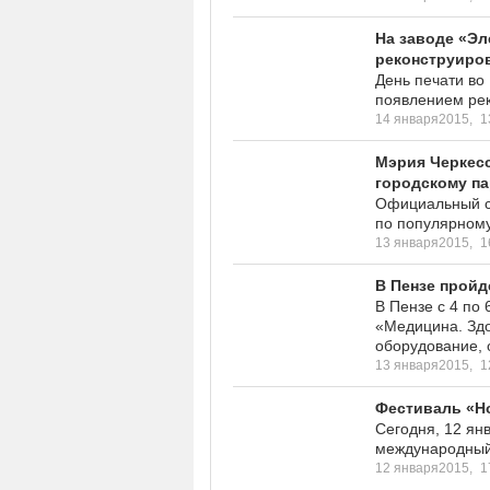
На заводе «Эл
реконструиро
День печати во
появлением рек
14 января2015,
1
Мэрия Черкес
городскому па
Официальный са
по популярному
13 января2015,
1
В Пензе пройд
В Пензе с 4 по
«Медицина. Здо
оборудование, о
13 января2015,
1
Фестиваль «Н
Сегодня, 12 ян
международный 
12 января2015,
1