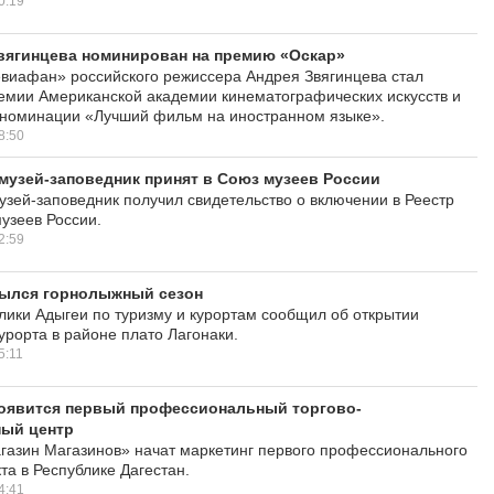
0:19
вягинцева номинирован на премию «Оскар»
виафан» российского режиссера Андрея Звягинцева стал
мии Американской академии кинематографических искусств и
 номинации «Лучший фильм на иностранном языке».
8:50
музей-заповедник принят в Союз музеев России
узей-заповедник получил свидетельство о включении в Реестр
узеев России.
2:59
рылся горнолыжный сезон
лики Адыгеи по туризму и курортам сообщил об открытии
урорта в районе плато Лагонаки.
5:11
появится первый профессиональный торгово-
ный центр
азин Магазинов» начат маркетинг первого профессионального
та в Республике Дагестан.
4:41