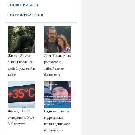
ЭКОЛОГИЯ (498)
ЭКОНОМИКА (2349)
Житель Якутии
Друг Усольцевых
выжил после 25
рассказал о
дней блужданий в
тайной семье
тайге
бизнесмена
Жара до +32°C
Отдыхающие на
ожидается в Уфе
гидроциклах
8–9 августа
нашли одинокого
испуганного