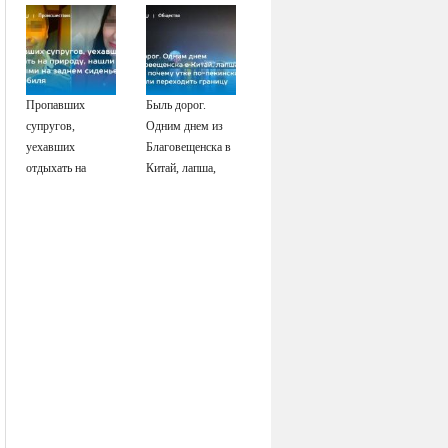
мальчика на
лодке: он
рассказал, что его
папа нырнул и
пропал
Пропавших
Быль дорог.
супругов,
Одним днем из
уехавших
Благовещенска в
отдыхать на
Китай, лапша,
природу, нашли
мемы, и почему
мертвыми на
утке по-пекински
заднем сиденье
запретили
автомобиля
переходить
границу