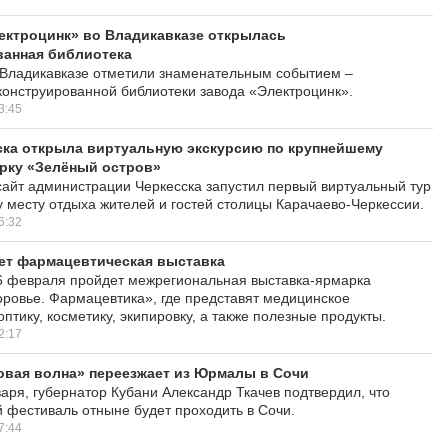
ектроцинк» во Владикавказе открылась
ванная библиотека
 Владикавказе отметили знаменательным событием –
онструированной библиотеки завода «Электроцинк».
3:45
ска открыла виртуальную экскурсию по крупнейшему
рку «Зелёный остров»
йт администрации Черкесска запустил первый виртуальный тур
 месту отдыха жителей и гостей столицы Карачаево-Черкессии.
6:32
ет фармацевтическая выставка
 6 февраля пройдет межрегиональная выставка-ярмарка
ровье. Фармацевтика», где представят медицинское
птику, косметику, экипировку, а также полезные продукты.
2:17
овая волна» переезжает из Юрмалы в Сочи
варя, губернатор Кубани Александр Ткачев подтвердил, что
фестиваль отныне будет проходить в Сочи.
7:44