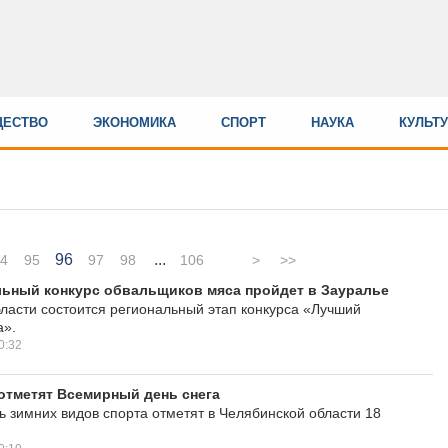
ЕСТВО
ЭКОНОМИКА
СПОРТ
НАУКА
КУЛЬТ
96
...
4
95
97
98
106
>
>>
ьный конкурс обвальщиков мяса пройдет в Зауралье
бласти состоится региональный этап конкурса «Лучший
а».
0:32
отметят Всемирный день снега
 зимних видов спорта отметят в Челябинской области 18