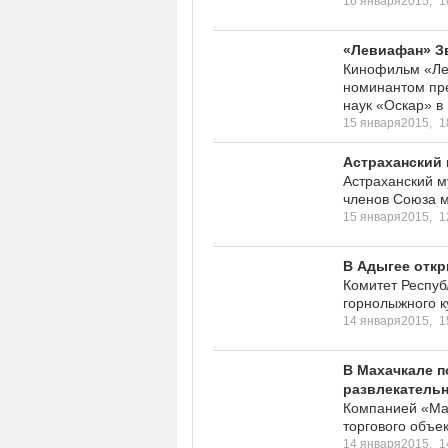
16 января2015,
1
«Левиафан» З
Кинофильм «Ле
номинантом пре
наук «Оскар» в
15 января2015,
1
Астраханский 
Астраханский м
членов Союза м
15 января2015,
1
В Адыгее отк
Комитет Респуб
горнолыжного к
14 января2015,
1
В Махачкале 
развлекатель
Компанией «Маг
торгового объек
14 января2015,
1