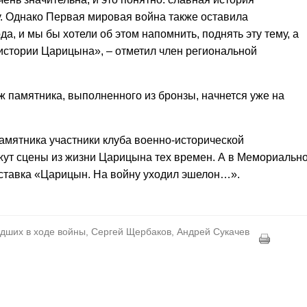
. Однако Первая мировая война также оставила
да, и мы бы хотели об этом напомнить, поднять эту тему, а
 истории Царицына», – отметил член региональной
 памятника, выполненного из бронзы, начнется уже на
памятника участники клуба военно-исторической
жут сцены из жизни Царицына тех времен. А в Мемориально
ыставка «Царицын. На войну уходил эшелон…».
дших в ходе войны, Сергей Щербаков, Андрей Сукачев