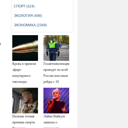
СПОРТ (324)
ЭКОЛОГИЯ (498)
ЭКОНОМИКА (2349)
в
Кровь в прямом
Госавтоинспекция
эфире:
проведет по всей
популярного
России массовые
тиктокера
рейды с 10
застрелили у
августа
ресторана
Названа точная
Лайма Вайкуле
причина смерти
заявила о