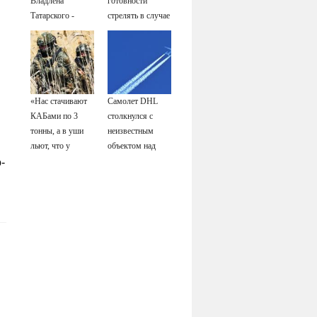
Владлена
готовности
Татарского -
стрелять в случае
Новости на
нападения РФ на
Вести.ru
Латвию
«Нас стачивают
Самолет DHL
КАБами по 3
столкнулся с
тонны, а в уши
неизвестным
льют, что у
объектом над
русских «нет
Лейпцигом -
-
резервов»
Новости на
Вести.ru