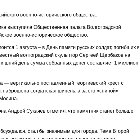
ийского военно-исторического общества.
ика выступила Общественная палата Волгоградской
йское военно-историческое общество.
оится 1 августа – в День памяти русских солдат, погибших 
вестный волгоградский скульптор Сергеей Щербаков на
дняшний день сумма собранных денег составляет 1 миллион
а — вертикально поставленный георгиевский крест с
а наброшена солдатская шинель, а за его «спиной»
 Мосина.
на Андрей Сукачев отметил, что памятник станет больше
обсуждался, стал бы значимым для города. Тема Второй
ень значительна, и это понятно: славная история