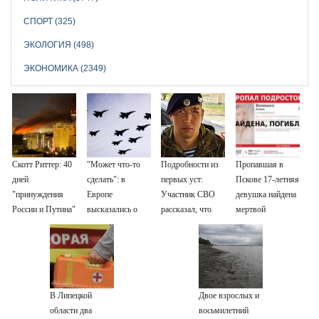
СПОРТ (325)
ЭКОЛОГИЯ (498)
ЭКОНОМИКА (2349)
Скотт Риттер: 40
"Может что-то
Подробности из
Пропавшая в
дней
сделать": в
первых уст:
Пскове 17-летняя
"принуждения
Европе
Участник СВО
девушка найдена
России и Путина"
высказались о
рассказал, что
мертвой
резко приблизили
нападении России
спасло его в
крах режима
схватке с
Зеленского
медведем
В Липецкой
Двое взрослых и
области два
восьмилетний