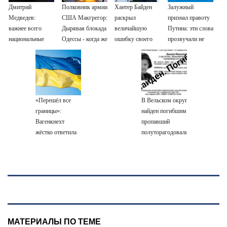
Дмитрий
Полковник армии
Хантер Байден
Залужный
Медведев:
США Макгрегор:
раскрыл
признал правоту
важнее всего
Дырявая блокада
величайшую
Путина: эти слова
национальные
Одессы - когда же
ошибку своего
прозвучали не
интересы России
в командовании
отца: бездействие
просто так
ВМФ России за
против Трампа
это полетят
головы?
«Перешёл все
В Вельском округе
границы»:
найден погибшим
Вагенкнехт
пропавший
жёстко ответила
полуторагодовалый
послу Украины
ребёнок
МАТЕРИАЛЫ ПО ТЕМЕ