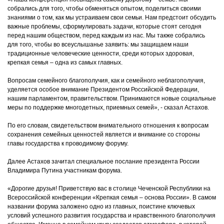
собрались для того, чтобы обменяться опытом, поделиться своими
знаниями о том, как мы устраиваем свои семьи. Нам предстоит обсудить
важные проблемы, сформулировать задачи, которые стоят сегодня
перед нашим обществом, перед каждым из нас. Мы также собрались
для того, чтобы во всеуслышанье заявить: мы защищаем наши
традиционные человеческие ценности, среди которых здоровая,
крепкая семья – одна из самых главных.
Вопросам семейного благополучия, как и семейного неблагополучия,
уделяется особое внимание Президентом Российской Федерации,
нашим парламентом, правительством. Принимаются новые социальные
меры по поддержке многодетных, приемных семей», - сказал Астахов.
По его словам, свидетельством внимательного отношения к вопросам
сохранения семейных ценностей является и внимание со стороны
главы государства к проводимому форуму.
Далее Астахов зачитал специальное послание президента России
Владимира Путина участникам форума.
«Дорогие друзья! Приветствую вас в столице Чеченской Республики на
Всероссийской конференции «Крепкая семья – основа России». В самом
названии форума заложено одно из главных, поистине ключевых
условий успешного развития государства и нравственного благополучия