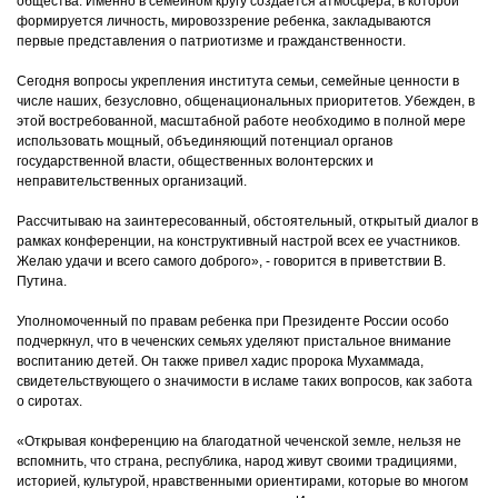
общества. Именно в семейном кругу создается атмосфера, в которой
формируется личность, мировоззрение ребенка, закладываются
первые представления о патриотизме и гражданственности.
Сегодня вопросы укрепления института семьи, семейные ценности в
числе наших, безусловно, общенациональных приоритетов. Убежден, в
этой востребованной, масштабной работе необходимо в полной мере
использовать мощный, объединяющий потенциал органов
государственной власти, общественных волонтерских и
неправительственных организаций.
Рассчитываю на заинтересованный, обстоятельный, открытый диалог в
рамках конференции, на конструктивный настрой всех ее участников.
Желаю удачи и всего самого доброго», - говорится в приветствии В.
Путина.
Уполномоченный по правам ребенка при Президенте России особо
подчеркнул, что в чеченских семьях уделяют пристальное внимание
воспитанию детей. Он также привел хадис пророка Мухаммада,
свидетельствующего о значимости в исламе таких вопросов, как забота
о сиротах.
«Открывая конференцию на благодатной чеченской земле, нельзя не
вспомнить, что страна, республика, народ живут своими традициями,
историей, культурой, нравственными ориентирами, которые во многом