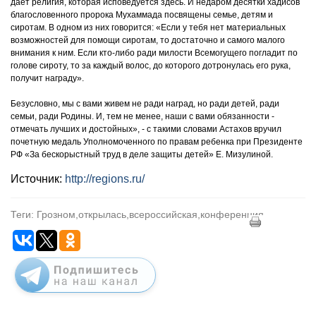
дает религия, которая исповедуется здесь. И недаром десятки хадисов
благословенного пророка Мухаммада посвящены семье, детям и
сиротам. В одном из них говорится: «Если у тебя нет материальных
возможностей для помощи сиротам, то достаточно и самого малого
внимания к ним. Если кто-либо ради милости Всемогущего погладит по
голове сироту, то за каждый волос, до которого дотронулась его рука,
получит награду».
Безусловно, мы с вами живем не ради наград, но ради детей, ради
семьи, ради Родины. И, тем не менее, наши с вами обязанности -
отмечать лучших и достойных», - с такими словами Астахов вручил
почетную медаль Уполномоченного по правам ребенка при Президенте
РФ «За бескорыстный труд в деле защиты детей» Е. Мизулиной.
Источник:
http://regions.ru/
Теги: Грозном,открылась,всероссийская,конференция