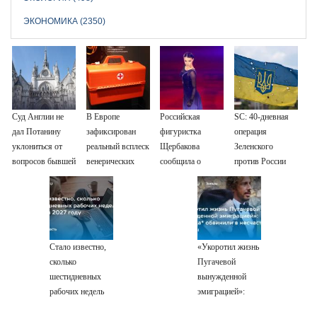
ЭКОНОМИКА (2350)
Суд Англии не
В Европе
Российская
SC: 40-дневная
дал Потанину
зафиксирован
фигуристка
операция
уклониться от
реальный всплеск
Щербакова
Зеленского
вопросов бывшей
венерических
сообщила о
против России
жены
заболеваний
помолвке
зашла в тупик
Стало известно,
«Укоротил жизнь
сколько
Пугачевой
шестидневных
вынужденной
рабочих недель
эмиграцией»:
будет в 2027 году
Галкина*