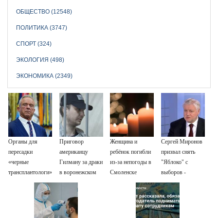
ОБЩЕСТВО (12548)
ПОЛИТИКА (3747)
СПОРТ (324)
ЭКОЛОГИЯ (498)
ЭКОНОМИКА (2349)
Органы для
Приговор
Женщина и
Сергей Миронов
пересадки
американцу
ребёнок погибли
призвал снять
«черные
Гилману за драки
из-за непогоды в
"Яблоко" с
трансплантологи»
в воронежском
Смоленске
выборов -
извлекали у еще
СИЗО
Новости на
живых пациентов
потребовали
Вести.ru
ужесточить -
Новости на