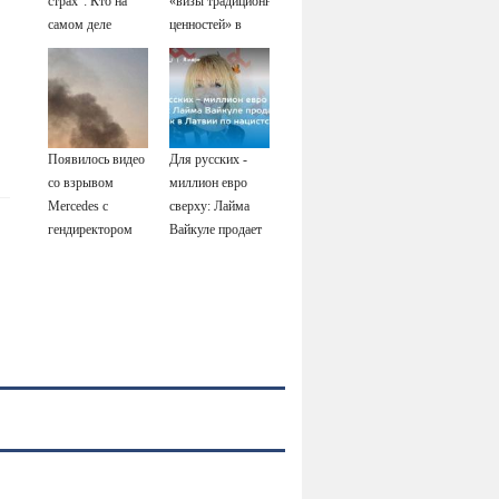
страх": Кто на
«визы традиционных
Тверские
самом деле
ценностей» в
новости. Новости
виноват в смерти
посольстве РФ
ученого Зезина,
остановившего
мальчишек на
поле с горохом
Появилось видео
Для русских -
со взрывом
миллион евро
Mercedes с
сверху: Лайма
гендиректором
Вайкуле продает
«Уралдронзавода»
особняк в Латвии
на Урале
по нацистской
логике