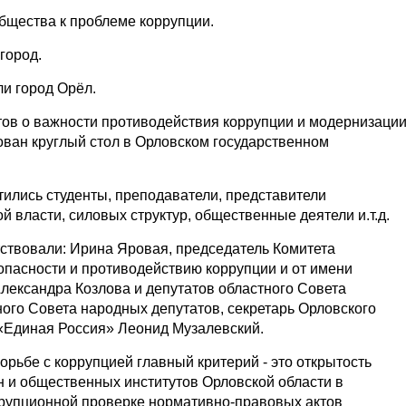
бщества к проблеме коррупции.
город.
ли город Орёл.
ов о важности противодействия коррупции и модернизаци
ван круглый стол в Орловском государственном
тились студенты, преподаватели, представители
 власти, силовых структур, общественные деятели и.т.д.
ствовали: Ирина Яровая, председатель Комитета
опасности и противодействию коррупции и от имени
лександра Козлова и депутатов областного Совета
ого Совета народных депутатов, секретарь Орловского
 «Единая Россия» Леонид Музалевский.
борьбе с коррупцией главный критерий - это открытость
н и общественных институтов Орловской области в
ррупционной проверке нормативно-правовых актов