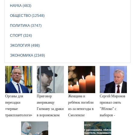
НАУКА (463)
ОБЩЕСТВО (12548)
ПОЛИТИКА (3747)
СПОРТ (324)
ЭКОЛОГИЯ (498)
ЭКОНОМИКА (2349)
Органы для
Приговор
Женщина и
Сергей Миронов
пересадки
американцу
ребёнок погибли
призвал снять
«черные
Гилману за драки
из-за непогоды в
"Яблоко" с
трансплантологи»
в воронежском
Смоленске
выборов -
извлекали у еще
СИЗО
Новости на
живых пациентов
потребовали
Вести.ru
ужесточить -