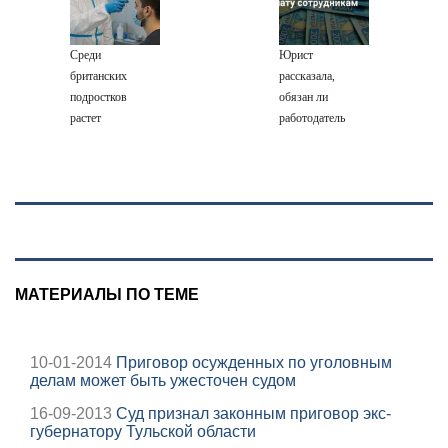
Новости на
Вести.ru
Среди
Юрист
британских
рассказала,
подростков
обязан ли
растет
работодатель
распространение
поднимать
вейпов с
зарплату
наркотиками
сотрудникам
МАТЕРИАЛЫ ПО ТЕМЕ
10-01-2014
Приговор осужденных по уголовным
делам может быть ужесточен судом
16-09-2013
Суд признал законным приговор экс-
губернатору Тульской области