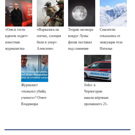
«Они в гости
«Ворвались на
Теории заговора
Спасатели
вдвоем ходят»:
плечах, хлопцев
вокруг Луны:
отказались от
известная
били в упор»:
физик поставил
эвакуации тела
журналистка
Алексеево-
под сомнение
Натальи
подтвердила
Дружковка стала
снимки NASA
Наговицыной с
роман
могильником для
семитысячника
Бондарчука и
«птах Мадьяра»
Исаковой
Журналист
Jedro: в
«пожалел убийц
Черногории
ученого»? Ответ
нашли мёртвым
Владимира
пропавшего 21-
Ворсобина на
летнего
отклики
россиянина
читателей