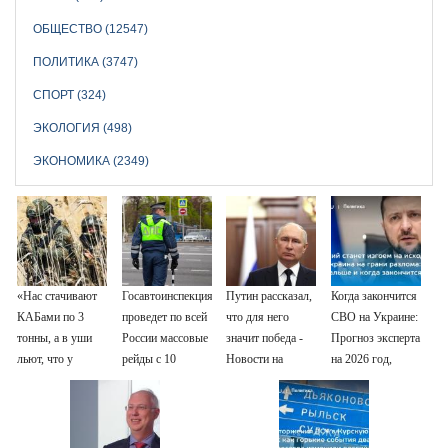
ОБЩЕСТВО (12547)
ПОЛИТИКА (3747)
СПОРТ (324)
ЭКОЛОГИЯ (498)
ЭКОНОМИКА (2349)
«Нас стачивают
Госавтоинспекция
Путин рассказал,
Когда закончится
КАБами по 3
проведет по всей
что для него
СВО на Украине:
тонны, а в уши
России массовые
значит победа -
Прогноз эксперта
льют, что у
рейды с 10
Новости на
на 2026 год,
русских «нет
августа
Вести.ru
последние
резервов»
новости о боевых
действиях