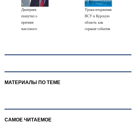
Дмитриев
Уроки вторжения
пошутил о
ВСУ в Курскую
причине
область: как
массового
горькие события
наплыва
два года назад
мигрантов в
навсегда
Европу - Новости
изменили
на Вести.ru
российскую
армию
МАТЕРИАЛЫ ПО ТЕМЕ
САМОЕ ЧИТАЕМОЕ