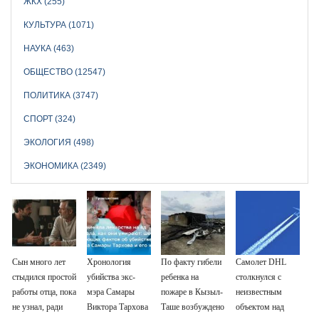
ЖКХ (255)
КУЛЬТУРА (1071)
НАУКА (463)
ОБЩЕСТВО (12547)
ПОЛИТИКА (3747)
СПОРТ (324)
ЭКОЛОГИЯ (498)
ЭКОНОМИКА (2349)
Сын много лет
Хронология
По факту гибели
Самолет DHL
стыдился простой
убийства экс-
ребенка на
столкнулся с
работы отца, пока
мэра Самары
пожаре в Кызыл-
неизвестным
не узнал, ради
Виктора Тархова
Таше возбуждено
объектом над