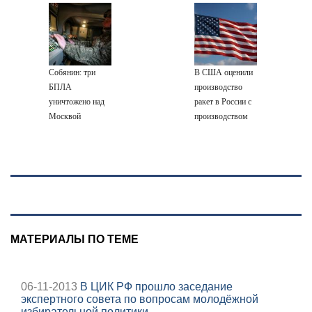
чего тот
и его жены: шесть
уголовное дело
Лейпцигом -
отказался от
шокирующих
Новости на
карьеры -
фактов, новые
Вести.ru
история одной
подробности
семьи
Собянин: три
В США оценили
БПЛА
производство
уничтожено над
ракет в России с
Москвой
производством
"Пэтриотов"
МАТЕРИАЛЫ ПО ТЕМЕ
06-11-2013
В ЦИК РФ прошло заседание
экспертного совета по вопросам молодёжной
избирательной политики