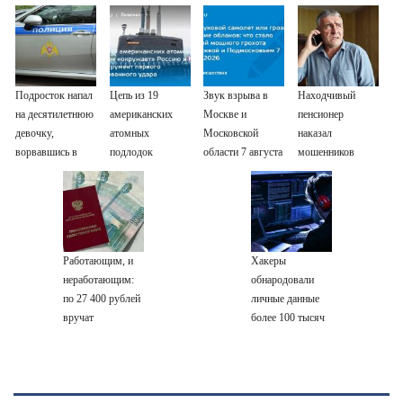
Подросток напал
Цепь из 19
Звук взрыва в
Находчивый
на десятилетнюю
американских
Москве и
пенсионер
девочку,
атомных
Московской
наказал
ворвавшись в
подлодок
области 7 августа
мошенников
квартиру
«окружает»
2026 года:
изощренным
Россию и Китай:
Причины,
способом
это инструмент
источник, откуда
первого
был громкий
массированного
хлопок
Работающим, и
Хакеры
удара
неработающим:
обнародовали
по 27 400 рублей
личные данные
вручат
более 100 тысяч
пенсионерам в
британских
сентябре -
силовиков -
PrimaMedia.ru
Новости на
Вести.ru