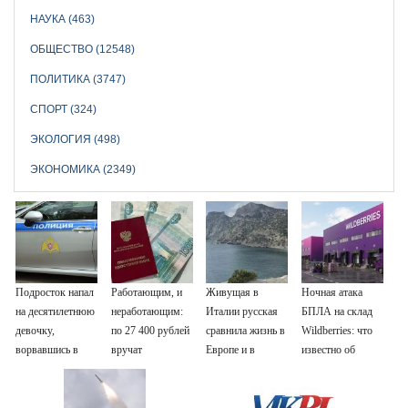
НАУКА (463)
ОБЩЕСТВО (12548)
ПОЛИТИКА (3747)
СПОРТ (324)
ЭКОЛОГИЯ (498)
ЭКОНОМИКА (2349)
Подросток напал
Работающим, и
Живущая в
Ночная атака
на десятилетнюю
неработающим:
Италии русская
БПЛА на склад
девочку,
по 27 400 рублей
сравнила жизнь в
Wildberries: что
ворвавшись в
вручат
Европе и в
известно об
квартиру
пенсионерам в
Крыму
очередном ударе
сентябре -
по логистическим
PrimaMedia.ru
центрам