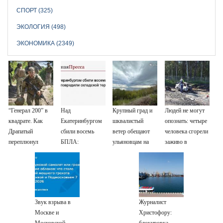
СПОРТ (325)
ЭКОЛОГИЯ (498)
ЭКОНОМИКА (2349)
“Генерал 200” в
Над
Крупный град и
Людей не могут
квадрате. Как
Екатеринбургом
шквалистый
опознать: четыре
Драпатый
сбили восемь
ветер обещают
человека сгорели
переплюнул
БПЛА:
ульяновцам на
заживо в
Сырского
эвакуированы
выходные
страшном ДТП
800 сотрудников
на трассе
Wildberries
07/08/2026 –
Новости
Звук взрыва в
Журналист
Москве и
Христофору:
Московской
блокировка